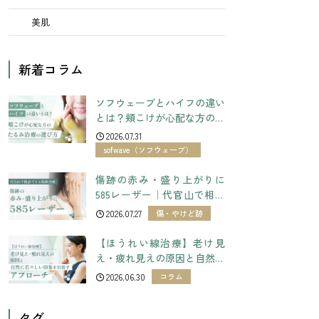
美肌
新着コラム
ソフウェーブとハイフの違い
とは？頬こけが心配な方のた
るみ治療の選び方
2026.07.31
sofwave（ソフウェーブ）
傷跡の赤み・盛り上がりに
585レーザー｜代官山で相談
できる傷跡治療
2026.07.27
傷・やけど跡
【ほうれい線治療】老け見
え・疲れ見えの原因と自然に
若々しい印象を目指すアプロ
2026.06.30
コラム
ーチ
タグ