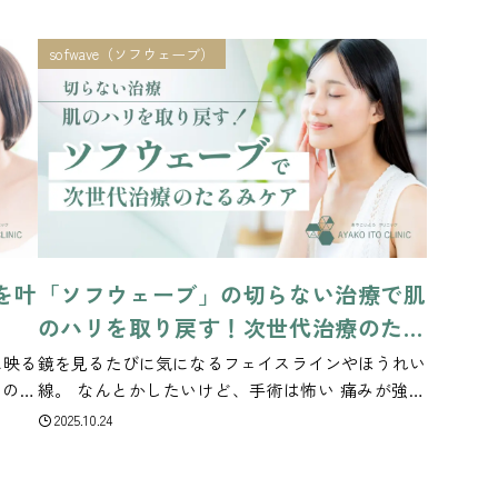
「痛み
に50代以降は、表情のクセだけでなく、肌のハリ低
たいけ
下やまぶたの重み、筋肉の使い方の変化など、複数
sofwave（ソフウェーブ）
の要因...
を叶
「ソフウェーブ」の切らない治療で肌
のハリを取り戻す！次世代治療のたる
みケア
に映る
鏡を見るたびに気になるフェイスラインやほうれい
スの場
線。 なんとかしたいけど、手術は怖い 痛みが強い
何かし
治療も不安… ケアへの一歩を踏み出せずにいる方も
2025.10.24
けたい
多いのではないでしょうか。 そんな方にこそ知って
うな想
いただきたいのが、痛みに配慮しながらダウンタイ
ムもほ...