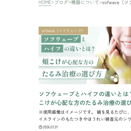
HOME
ブログ
機器について
sofwave
sofwave（ソフウェーブ）
ソフウェーブとハイフの違いとは
こけが心配な方のたるみ治療の選
※使用画像はイメージです。 鏡を見るたびに
イスラインのもたつきやほうれい線首元のシ
になっていませんか。 「そろそろ本格的なた
2026.07.31