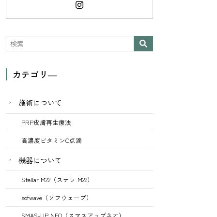
カテゴリ―
施術について
PRP皮膚再生療法
高濃度ビタミンC点滴
機器について
Stellar M22（ステラ M22）
sofwave（ソフウェーブ）
SMAS-UP NEO（スマスアップネオ）