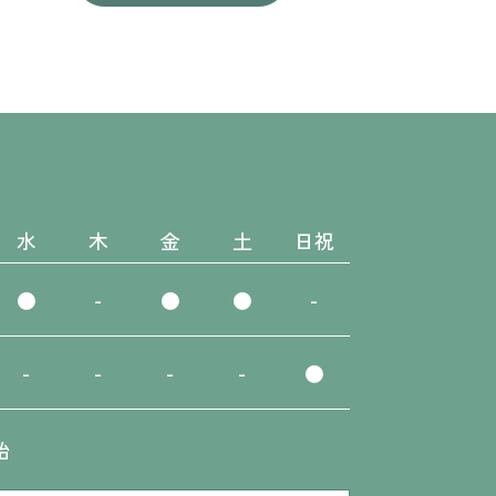
水
木
金
土
日祝
●
-
●
●
-
-
-
-
-
●
始