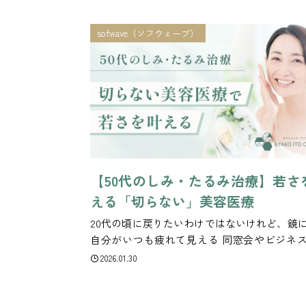
療を受けたいけれど、手術には抵抗がある」
の強い治療は避けたい」「たるみを引き締め
sofwave（ソフウェーブ）
れど、...
【50代のしみ・たるみ治療】若さ
える「切らない」美容医療
20代の頃に戻りたいわけではないけれど、鏡
自分がいつも疲れて見える 同窓会やビジネ
で、清潔感のある若々しさを保ちたい 『
2026.01.30
た？』と聞かれるような、不自然な変化は避
当院を訪れる50代の患者様の多くが、このよ
いをお話し...