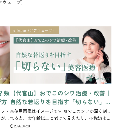
（ソフウェーブ）
sofwave（ソフウェーブ）
？頬
【代官山】おでこのシワ治療・改善｜
び方
自然な若返りを目指す「切らない」美
容医療
、フェ
※使用画像はイメージです おでこのシワが深く刻ま
ワが気
れると、実年齢以上に老けて見えたり、不機嫌そう
るみ治
な印象を与えてしまったりすることがあります。 特
2026.04.20