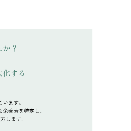
んか？
大化する
。
ています。
な栄養素を特定し、
処方します。