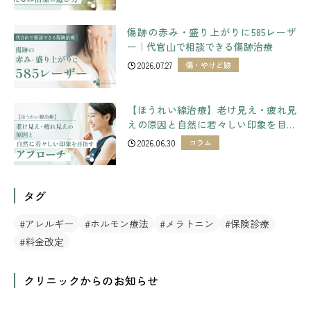
傷跡の赤み・盛り上がりに585レーザ
ー｜代官山で相談できる傷跡治療
2026.07.27
傷・やけど跡
【ほうれい線治療】老け見え・疲れ見
えの原因と自然に若々しい印象を目指
すアプローチ
2026.06.30
コラム
タグ
アレルギー
ホルモン療法
メラトニン
保険診療
料金改定
クリニックからのお知らせ