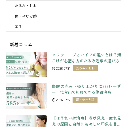
たるみ・しわ
傷・やけど跡
美肌
新着コラム
ソフウェーブとハイフの違いとは？頬
こけが心配な方のたるみ治療の選び方
2026.07.31
たるみ・しわ
傷跡の赤み・盛り上がりに585レーザ
ー｜代官山で相談できる傷跡治療
2026.07.27
傷・やけど跡
【ほうれい線治療】老け見え・疲れ見
えの原因と自然に若々しい印象を目指